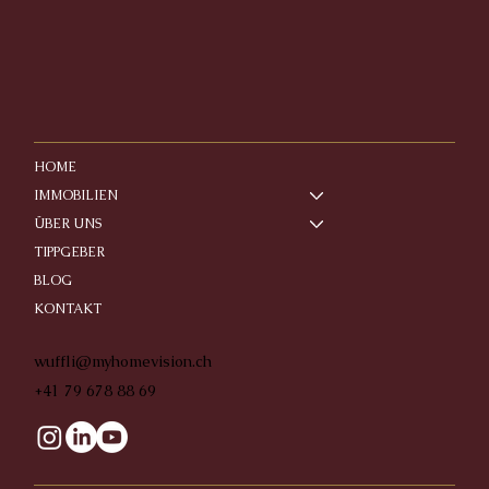
HOME
IMMOBILIEN
ÜBER UNS
TIPPGEBER
BLOG
KONTAKT
wuffli@myhomevision.ch
+41 79 678 88 69