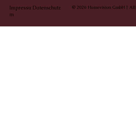
Impressu
Datenschutz
© 2026 Homevision GmbH | All
m