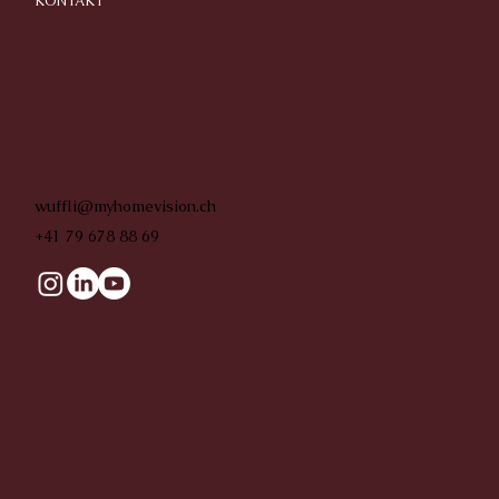
KONTAKT
wuffli@myhomevision.ch
+41 79 678 88 69