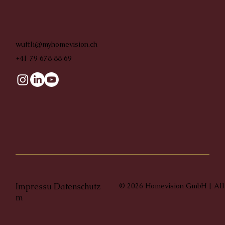
wuffli@myhomevision.ch
+41 79 678 88 69
Impressu
Datenschutz
© 2026 Homevision GmbH | All
m